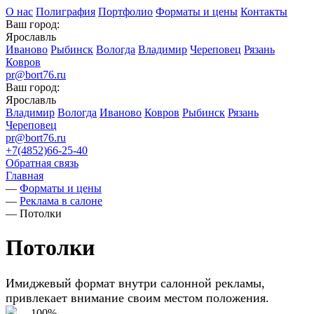
О нас
Полиграфия
Портфолио
Форматы и цены
Контакты
Ваш город:
Ярославль
Иваново
Рыбинск
Вологда
Владимир
Череповец
Рязань
Ковров
pr@bort76.ru
Ваш город:
Ярославль
Владимир
Вологда
Иваново
Ковров
Рыбинск
Рязань
Череповец
pr@bort76.ru
+7(4852)66-25-40
Обратная связь
Главная
—
Форматы и цены
—
Реклама в салоне
—
Потолки
Потолки
Имиджевый формат внутри салонной рекламы,
привлекает внимание своим местом положения.
— 100%